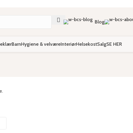
Fri frakt ved kjøp over 999,-
Blog
reklær
Barn
Hygiene & velvære
Interiør
Helsekost
Salg
SE HER
e.