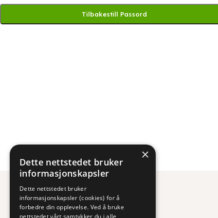
Tilbakestill Passord
×
Dette nettstedet bruker
informasjonskapsler
Dette nettstedet bruker
informasjonskapsler (cookies) for å
forbedre din opplevelse. Ved å bruke
FRI FRAKT
nettstedet vårt samtykker du i alle