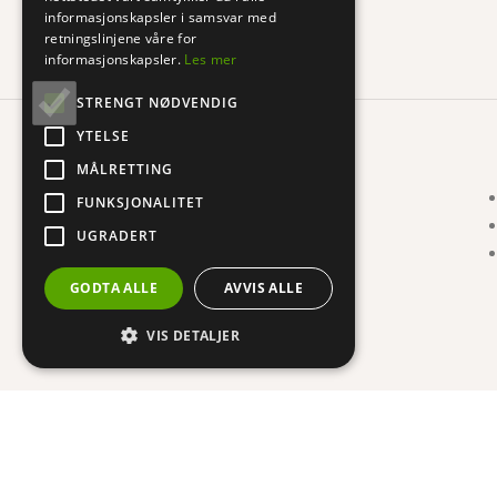
informasjonskapsler i samsvar med
retningslinjene våre for
Ved kjøp over 999,-
informasjonskapsler.
Les mer
STRENGT NØDVENDIG
YTELSE
MÅLRETTING
FUNKSJONALITET
UGRADERT
GODTA ALLE
AVVIS ALLE
VIS DETALJER
Copyright 2024 © GoBamboo AS - Utviklet av
WebCraft AS
.